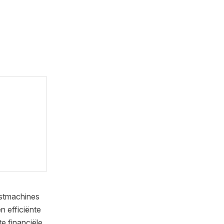
gstmachines
n efficiënte
e financiële