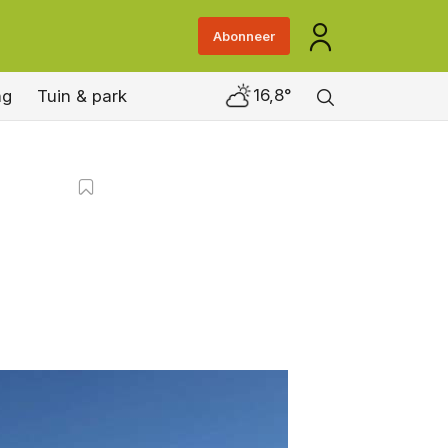
Abonneer
16,8°
ng
Tuin & park