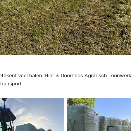
etekent veel balen. Hier is Doornbos Agrarisch Loonwerk
transport.