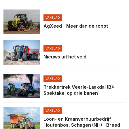
VAKBLAD
AgXeed - Meer dan de robot
VAKBLAD
Nieuws uit het veld
VAKBLAD
Trekkertrek Veerle-Laakdal (B):
Spektakel op drie banen
VAKBLAD
Loon- en Kraanverhuurbedrijf
Houtenbos, Schagen (NH) - Breed