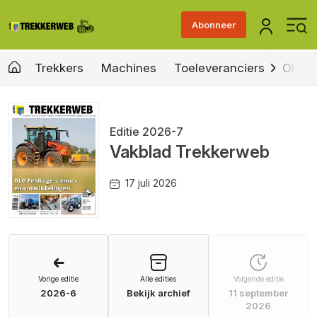
Abonneer
Trekkers
Machines
Toeleveranciers
Old &
Editie 2026-7
Vakblad Trekkerweb
17 juli 2026
Vorige editie
Alle edities
Volgende editie
2026-6
Bekijk archief
11 september
2026