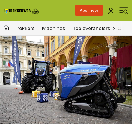
Abonneer
Trekkers
Machines
Toeleveranciers
Old &