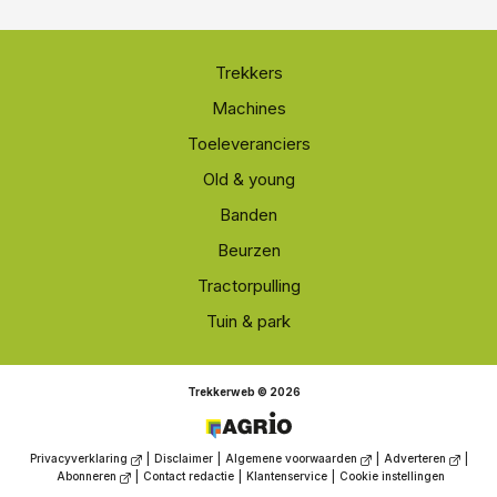
Trekkers
Machines
Toeleveranciers
Old & young
Banden
Beurzen
Tractorpulling
Tuin & park
Trekkerweb © 2026
Privacyverklaring
|
Disclaimer
|
Algemene voorwaarden
|
Adverteren
|
Abonneren
|
Contact redactie
|
Klantenservice
|
Cookie instellingen