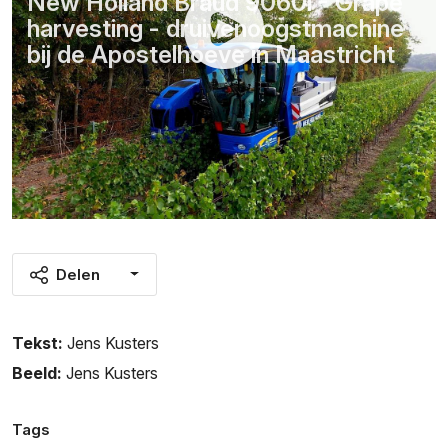
New Holland Braud 9060l - Grape
harvesting - druivenoogstmachine
bij de Apostelhoeve in Maastricht
Delen
Tekst:
Jens Kusters
Beeld:
Jens Kusters
Tags