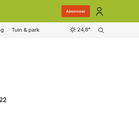
Abonneer
24,8°
ng
Tuin & park
 22