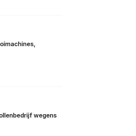
ooimachines,
bollenbedrijf wegens