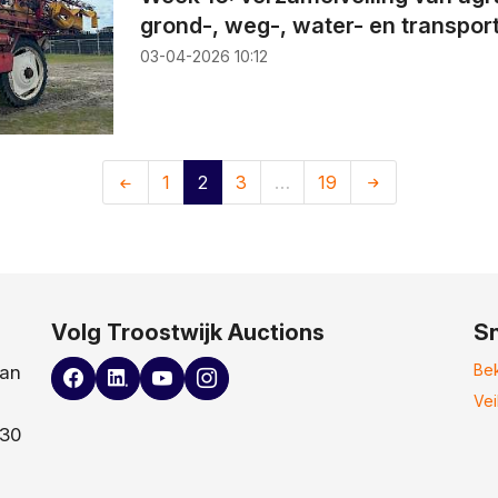
grond-, weg-, water- en transpor
03-04-2026 10:12
1
2
3
…
19
Volg Troostwijk Auctions
Sn
Bek
aan
Vei
930