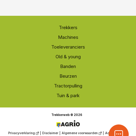
Trekkers
Machines
Toeleveranciers
Old & young
Banden
Beurzen
Tractorpulling
Tuin & park
Trekkerweb © 2026
Privacyverklaring
|
Disclaimer
|
Algemene voorwaarden
|
Adverteren
|