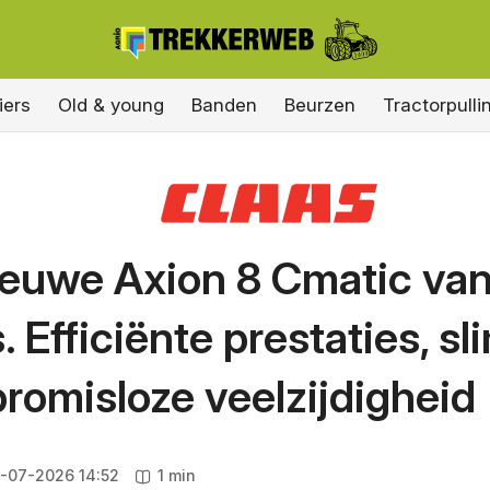
iers
Old & young
Banden
Beurzen
Tractorpulli
ieuwe Axion 8 Cmatic va
. Efficiënte prestaties, sl
romisloze veelzijdigheid
-07-2026 14:52
1 min