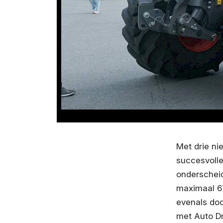
Met drie ni
succesvolle
onderschei
maximaal 6
evenals doo
met Auto D