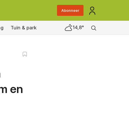
Abonneer
14,8°
ng
Tuin & park
n
im en