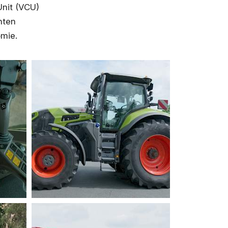
Unit (VCU)
hten
omie.