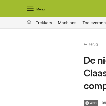
Menu
Trekkers
Machines
Toeleveranc
Terug
De n
Claas
comp
08
4:30