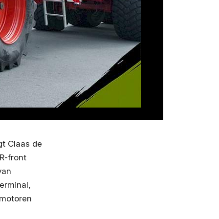
gt Claas de
R-front
van
erminal,
e motoren