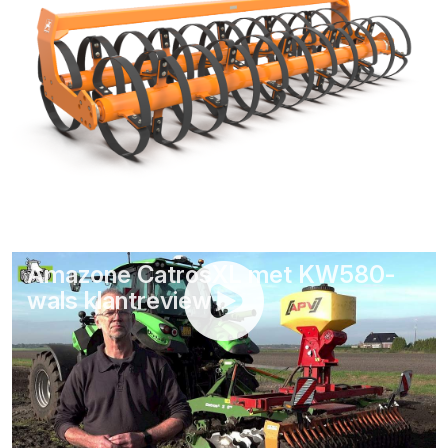
Amazone CatrosXL met KW580-
wals klantreview