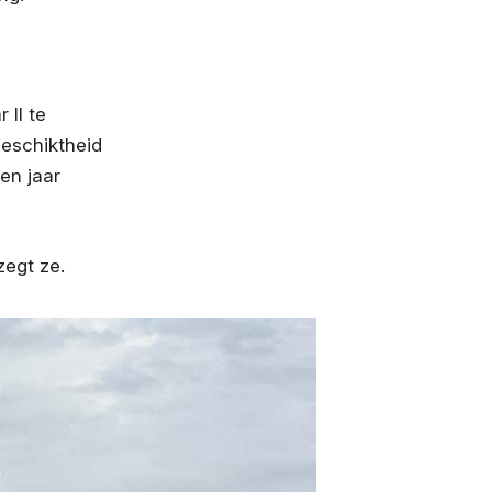
 II te
geschiktheid
en jaar
zegt ze.