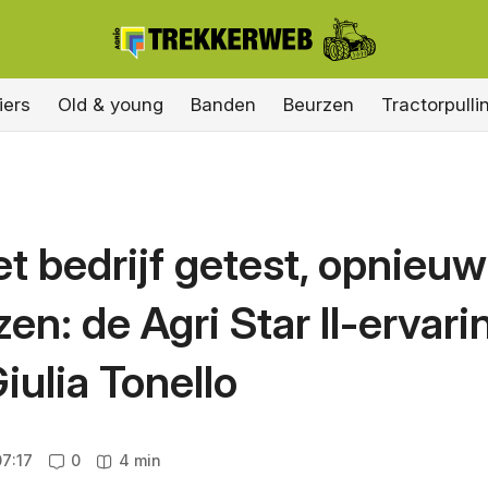
iers
Old & young
Banden
Beurzen
Tractorpulli
t bedrijf getest, opnieuw
en: de Agri Star II-ervari
iulia Tonello
7:17
0
4 min