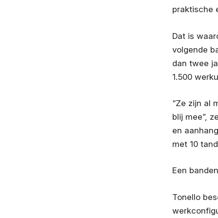
praktische 
Dat is waar
volgende ba
dan twee ja
1.500 werku
“Ze zijn al
blij mee”, z
en aanhange
met 10 tand
Een bandenk
Tonello bes
werkconfigu