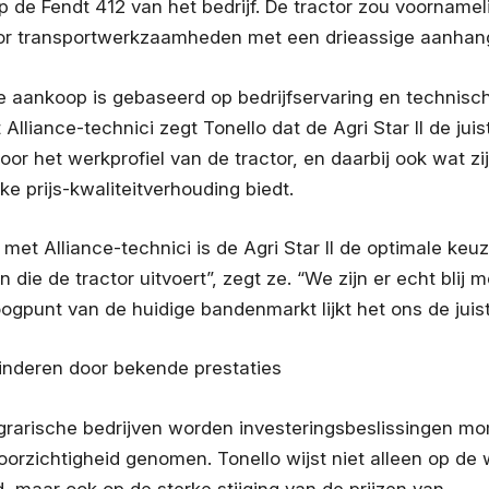
 de Fendt 412 van het bedrijf. De tractor zou voornamel
oor transportwerkzaamheden met een drieassige aanhang
 aankoop is gebaseerd op bedrijfservaring en technisch
Alliance-technici zegt Tonello dat de Agri Star II de jui
n voor het werkprofiel van de tractor, en daarbij ook wat zi
ke prijs-kwaliteitverhouding biedt.
 met Alliance-technici is de Agri Star II de optimale keu
 die de tractor uitvoert”, zegt ze. “We zijn er echt blij 
oogpunt van de huidige bandenmarkt lijkt het ons de juis
inderen door bekende prestaties
grarische bedrijven worden investeringsbeslissingen m
orzichtigheid genomen. Tonello wijst niet alleen op de 
, maar ook op de sterke stijging van de prijzen van