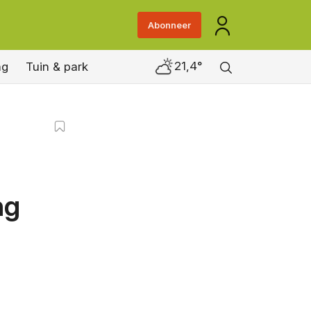
Abonneer
21,4°
ng
Tuin & park
ng