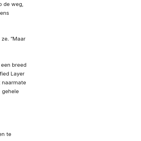
p de weg,
dens
t ze. “Maar
r een breed
fied Layer
t naarmate
e gehele
en te