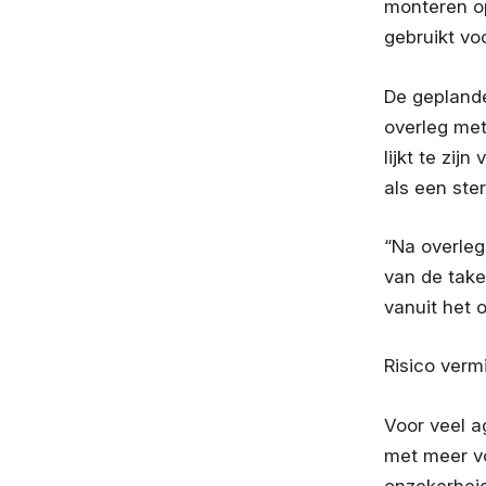
monteren op
gebruikt v
De geplande
overleg met 
lijkt te zij
als een ster
“Na overleg
van de taken
vanuit het 
Risico verm
Voor veel a
met meer vo
onzekerheid