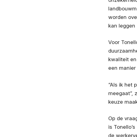
landbouwmac
worden over
kan leggen a
Voor Tonello
duurzaamhei
kwaliteit en
een manier 
“Als ik het 
meegaat”, z
keuze maak
Op de vraa
is Tonello’
de werkerve