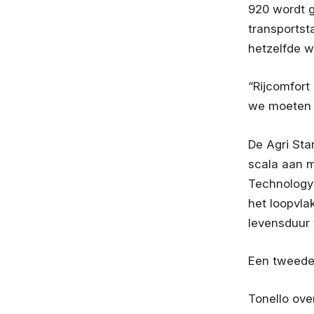
920 wordt g
transportsta
hetzelfde w
“Rijcomfort 
we moeten o
De Agri Sta
scala aan m
Technology 
het loopvla
levensduur 
Een tweede 
Tonello ove