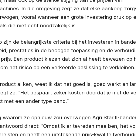
hines. In die omgeving zegt ze dat elke aankoop zorg
wogen, vooral wanneer een grote investering druk op e
ls die niet echt noodzakelijk is.
 zijn de belangrijkste criteria bij het investeren in band
d, prestaties in de beoogde toepassing en de verhoud
 prijs. Een product kiezen dat zich al heeft bewezen op he
om het risico op een verkeerde beslissing te verkleinen.
product al ken, weet ik dat het goed is, goed werkt en la
egt ze. “Het bespaart zeker kosten doordat je niet de v
t met een ander type band.”
g waarom ze opnieuw zou overwegen Agri Star II-banden
s antwoord direct: “Omdat ik er tevreden mee ben, het v
reisten en heeft een uitstekende prijs-kwaliteitverhoudi