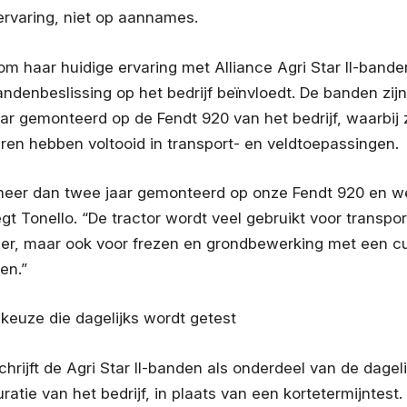
ervaring, niet op aannames.
om haar huidige ervaring met Alliance Agri Star II-band
ndenbeslissing op het bedrijf beïnvloedt. De banden zij
ar gemonteerd op de Fendt 920 van het bedrijf, waarbij 
ren hebben voltooid in transport- en veldtoepassingen.
 meer dan twee jaar gemonteerd op onze Fendt 920 en we
egt Tonello. “De tractor wordt veel gebruikt voor transpo
r, maar ook voor frezen en grondbewerking met een cul
en.”
euze die dagelijks wordt getest
chrijft de Agri Star II-banden als onderdeel van de dagel
ratie van het bedrijf, in plaats van een kortetermijntest.