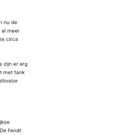
en nu de
n al meer
ze circa
 zijn er erg
rt met tank
tivator
ijkse
 De Fendt