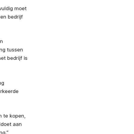
vuldig moet
en bedrijf
en
ing tussen
t bedrijf is
ng
erkeerde
 te kopen,
oldoet aan
ng.”