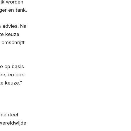
ijk worden
er en tank.
 advies. Na
ste keuze
j omschrijft
ze op basis
mee, en ook
te keuze.”
omenteel
wereldwijde