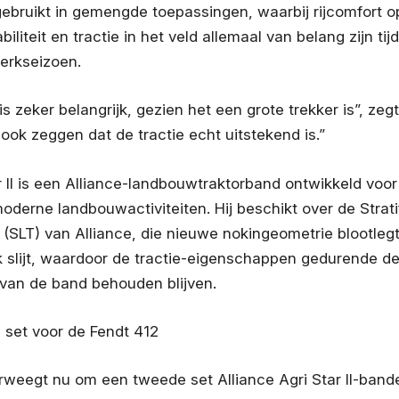
ebruikt in gemengde toepassingen, waarbij rijcomfort o
biliteit en tractie in het veld allemaal van belang zijn tij
erkseizoen.
is zeker belangrijk, gezien het een grote trekker is”, zeg
ok zeggen dat de tractie echt uitstekend is.”
r II is een Alliance-landbouwtraktorband ontwikkeld voo
oderne landbouwactiviteiten. Hij beschikt over de Strati
(SLT) van Alliance, die nieuwe nokingeometrie blootleg
k slijt, waardoor de tractie-eigenschappen gedurende d
van de band behouden blijven.
set voor de Fendt 412
rweegt nu om een tweede set Alliance Agri Star II-band