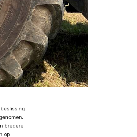
 beslissing
g genomen.
en bredere
n op