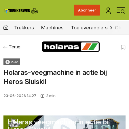
Abonneer
Trekkers
Machines
Toeleveranciers
Old &
Terug
2:32
Holaras-veegmachine in actie bij
Heros Sluiskil
23-06-2026 14:27
2 min
Holaras veegmachine in actie bij