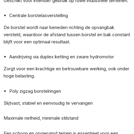
Geschikt voor intensief gebruik op ruwe industriële terreinen.
Centrale borstelasverstelling
De borstel wordt naar beneden richting de opvangbak
versteld, waardoor de afstand tussen borstel en bak constant
blijft voor een optimaal resultaat.
Aandrijving via duplex ketting en zware hydromotor
Zorgt voor een krachtige en betrouwbare werking, ook onder
hoge belasting.
Poly zigzag borstelringen
Slijtvast, stabiel en eenvoudig te vervangen
Maximale netheid, minimale stilstand
Een schoon en opgeruimd terrein is essentieel voor een