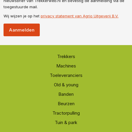
nieuwsbrief van Trekkerweb.nl en bevestig de aanmelding via de
toegestuurde mail.
Wij wijzen je op het
privacy statement van Agrio Uitgeverij B.V.
Aanmelden
Trekkers
Machines
Toeleveranciers
Old & young
Banden
Beurzen
Tractorpulling
Tuin & park