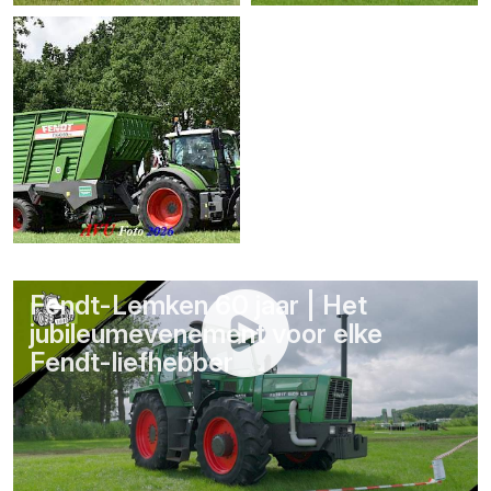
Fendt-Lemken 60 jaar | Het
jubileumevenement voor elke
Fendt-liefhebber