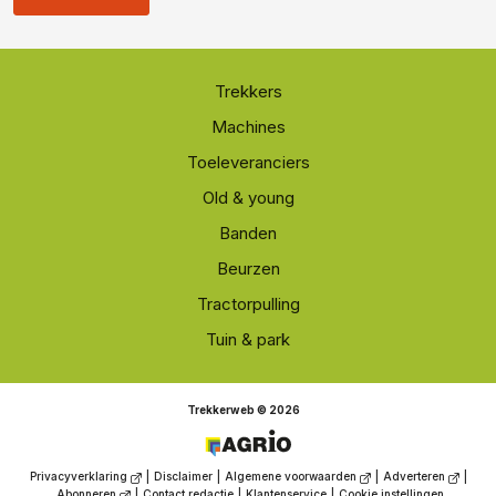
Trekkers
Machines
Toeleveranciers
Old & young
Banden
Beurzen
Tractorpulling
Tuin & park
Trekkerweb © 2026
Privacyverklaring
|
Disclaimer
|
Algemene voorwaarden
|
Adverteren
|
Abonneren
|
Contact redactie
|
Klantenservice
|
Cookie instellingen