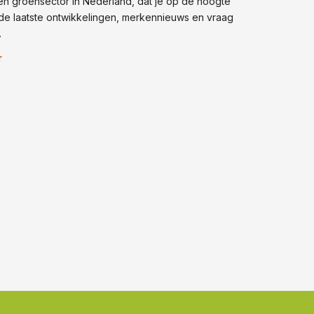
n groensector in Nederland, dat je op de hoogte
de laatste ontwikkelingen, merkennieuws en vraag
.
r