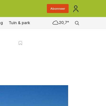
Abonneer
20,7°
ng
Tuin & park