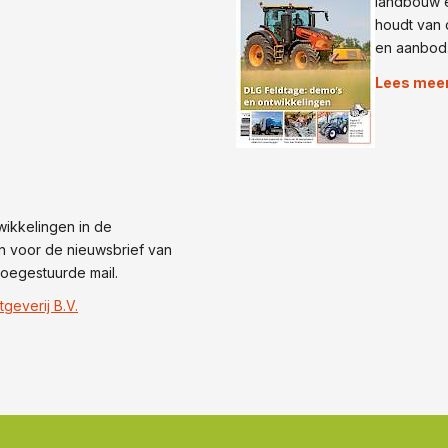
landbouw e
houdt van 
en aanbod
Lees mee
wikkelingen in de
n voor de nieuwsbrief van
oegestuurde mail.
tgeverij B.V.