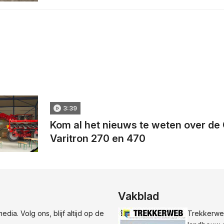
3:39
Kom al het nieuws te weten over d
Varitron 270 en 470
Vakblad
dia. Volg ons, blijf altijd op de
Trekkerweb