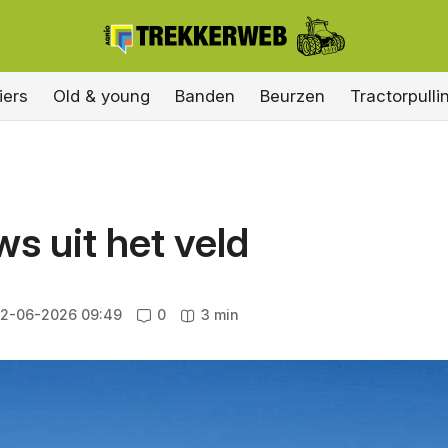
iers
Old & young
Banden
Beurzen
Tractorpulli
s uit het veld
12-06-2026 09:49
0
3 min