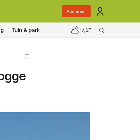
Abonneer
17,2°
ng
Tuin & park
rogge