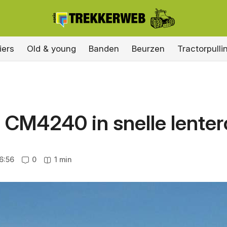
iers
Old & young
Banden
Beurzen
Tractorpulli
 CM4240 in snelle lente
6:56
0
1 min