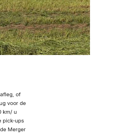
fleg, of
rug voor de
0 km/ u
e pick-ups
s de Merger