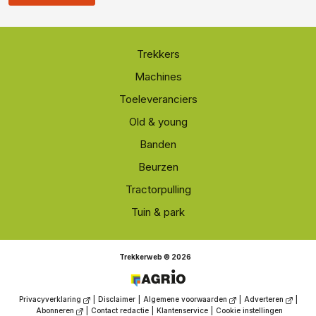
Trekkers
Machines
Toeleveranciers
Old & young
Banden
Beurzen
Tractorpulling
Tuin & park
Trekkerweb © 2026
Privacyverklaring
|
Disclaimer
|
Algemene voorwaarden
|
Adverteren
|
Abonneren
|
Contact redactie
|
Klantenservice
|
Cookie instellingen