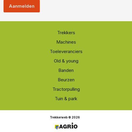
Aanmelden
Trekkers
Machines
Toeleveranciers
Old & young
Banden
Beurzen
Tractorpulling
Tuin & park
Trekkerweb © 2026