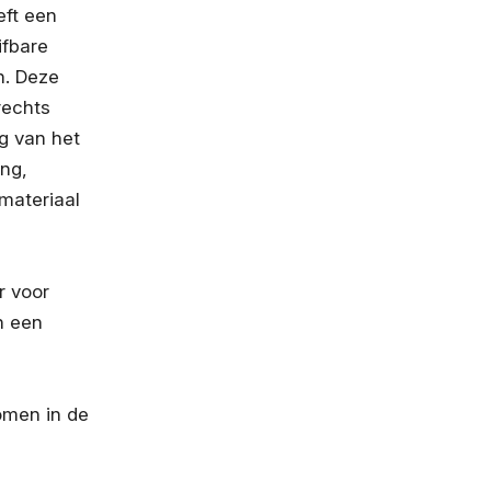
eft een
ifbare
n. Deze
rechts
g van het
ing,
materiaal
r voor
n een
omen in de