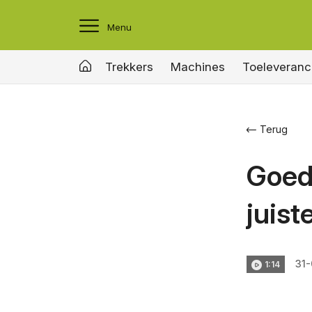
Menu
Trekkers
Machines
Toeleveranc
Terug
Goed 
juist
31-
1:14