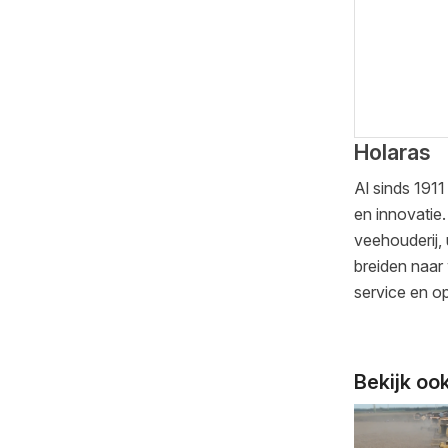
Holaras
Al sinds 191
en innovatie
veehouderij, 
breiden naar
service en o
Bekijk oo