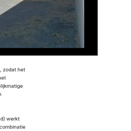
, zodat het
het
lijkmatige
n
nd) werkt
 combinatie