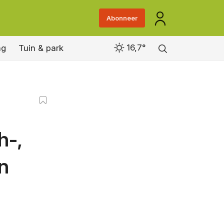
Abonneer
16,7°
ng
Tuin & park
h-,
n