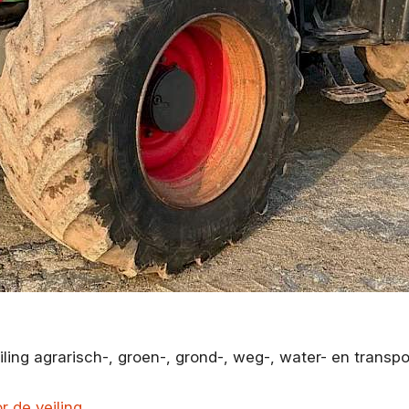
ling agrarisch-, groen-, grond-, weg-, water- en transpo
or de veiling
.