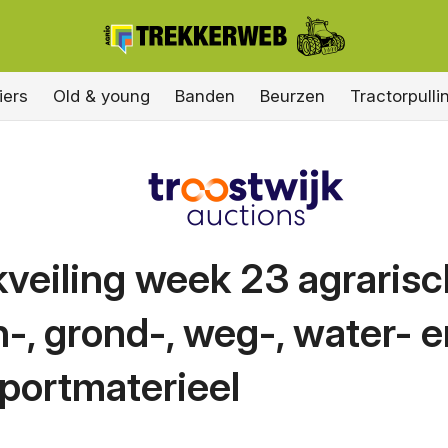
iers
Old & young
Banden
Beurzen
Tractorpulli
veiling week 23 agrarisc
-, grond-, weg-, water- e
portmaterieel