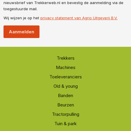
nieuwsbrief van Trekkerweb.nl en bevestig de aanmelding via de
toegestuurde mail.
Wij wijzen je op het
privacy statement van Agrio Uitgeverij B.V.
Aanmelden
Trekkers
Machines
Toeleveranciers
Old & young
Banden
Beurzen
Tractorpulling
Tuin & park