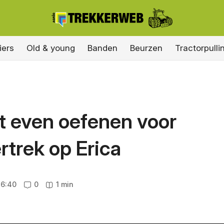
iers
Old & young
Banden
Beurzen
Tractorpulli
t even oefenen voor
trek op Erica
16:40
0
1 min