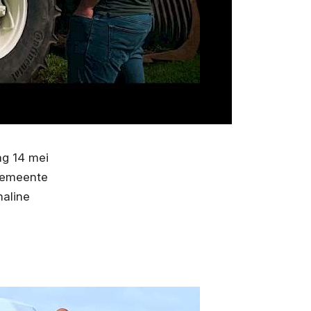
ag 14 mei
 gemeente
naline