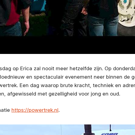
dag op Erica zal nooit meer hetzelfde zijn. Op donderd
 gloednieuw en spectaculair evenement neer binnen de
rtrek. Een dag waarop brute kracht, techniek en adre
 afgewisseld met gezelligheid voor jong en oud.
matie
https://powertrek.nl
.