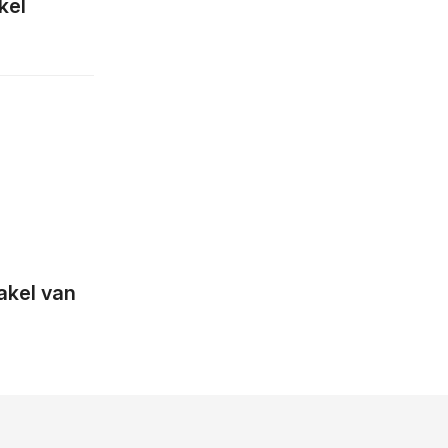
kel
akel van