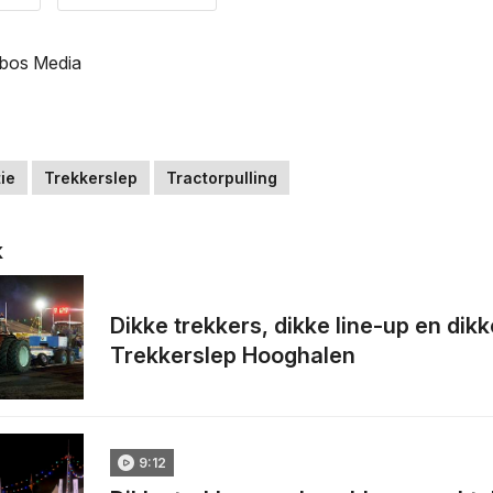
bos Media
ie
Trekkerslep
Tractorpulling
k
Dikke trekkers, dikke line-up en dikk
Trekkerslep Hooghalen
9:12