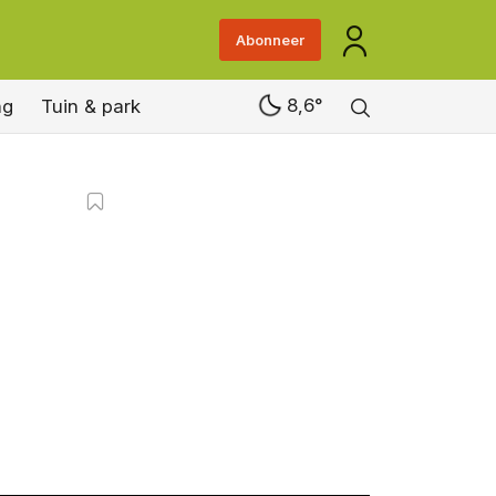
Abonneer
8,6°
ng
Tuin & park