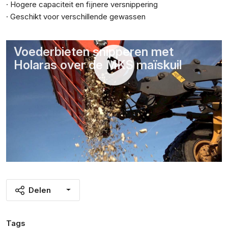
· Hogere capaciteit en fijnere versnippering
· Geschikt voor verschillende gewassen
Voederbieten snipperen met
Holaras over de MKS maïskuil
Delen
Tags