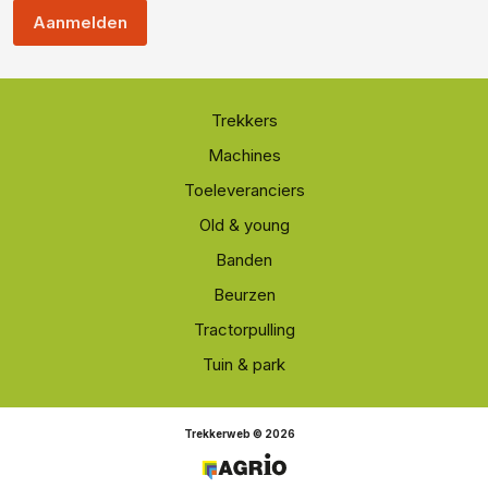
Aanmelden
Trekkers
Machines
Toeleveranciers
Old & young
Banden
Beurzen
Tractorpulling
Tuin & park
Trekkerweb © 2026