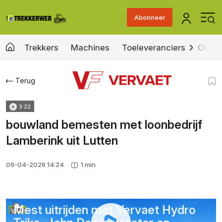
Abonneer
Trekkers
Machines
Toeleveranciers
Old &
Terug
3:22
bouwland bemesten met loonbedrijf
Lamberink uit Lutten
09-04-2026 14:24
1 min
Mest uitrijden met Vervaet Hydro