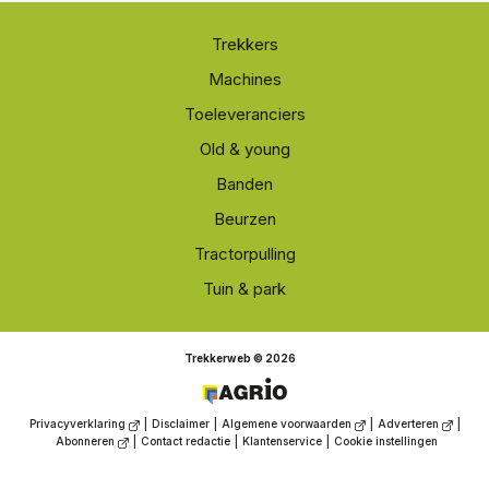
Trekkers
Machines
Toeleveranciers
Old & young
Banden
Beurzen
Tractorpulling
Tuin & park
Trekkerweb © 2026
Privacyverklaring
|
Disclaimer
|
Algemene voorwaarden
|
Adverteren
|
Abonneren
|
Contact redactie
|
Klantenservice
|
Cookie instellingen