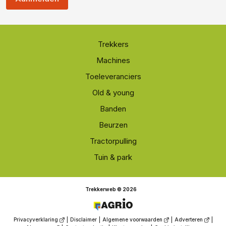
Trekkers
Machines
Toeleveranciers
Old & young
Banden
Beurzen
Tractorpulling
Tuin & park
Trekkerweb © 2026
Privacyverklaring
|
Disclaimer
|
Algemene voorwaarden
|
Adverteren
|