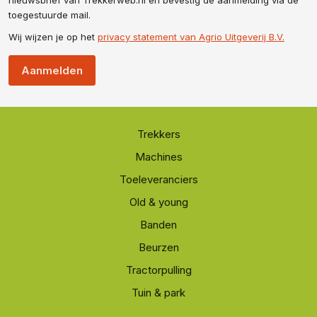
nieuwsbrief van Trekkerweb.nl en bevestig de aanmelding via de
toegestuurde mail.
Wij wijzen je op het
privacy statement van Agrio Uitgeverij B.V.
Aanmelden
Trekkers
Machines
Toeleveranciers
Old & young
Banden
Beurzen
Tractorpulling
Tuin & park