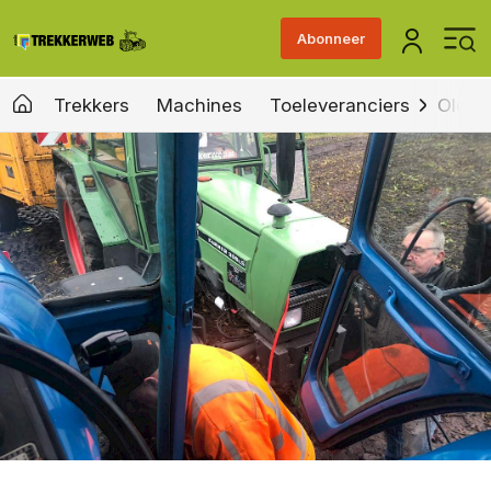
Abonneer
Trekkers
Machines
Toeleveranciers
Old &