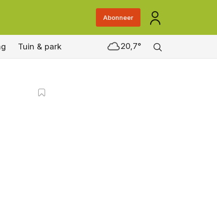
Abonneer
20,7°
ng
Tuin & park