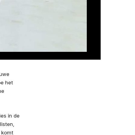
euwe
oe het
he
es in de
isten,
l komt