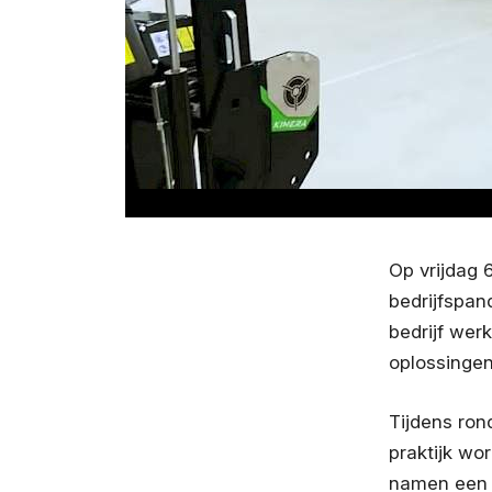
Op vrijdag 
bedrijfspan
bedrijf wer
oplossingen
Tijdens ron
praktijk wo
namen een k