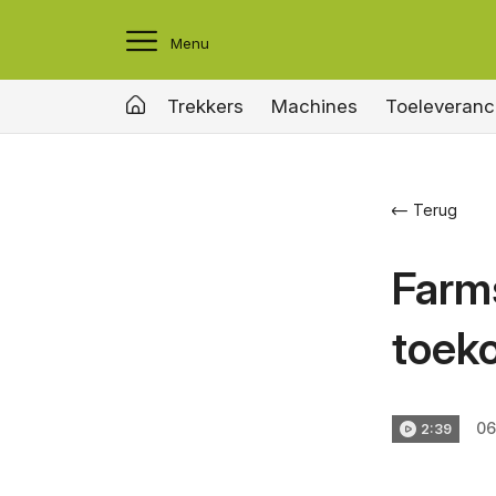
Menu
Trekkers
Machines
Toeleveranc
Terug
Farms
toek
06
2:39