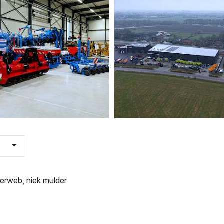
kerweb
,
niek mulder