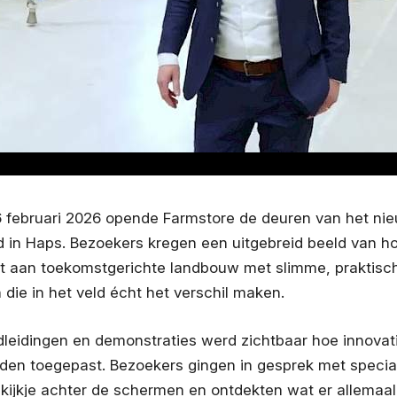
6 februari 2026 opende Farmstore de deuren van het ni
d in Haps. Bezoekers kregen een uitgebreid beeld van h
kt aan toekomstgerichte landbouw met slimme, praktisc
 die in het veld écht het verschil maken.
dleidingen en demonstraties werd zichtbaar hoe innovati
rden toegepast. Bezoekers gingen in gesprek met special
ijkje achter de schermen en ontdekten wat er allemaa