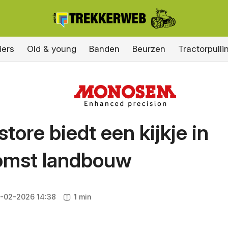
iers
Old & young
Banden
Beurzen
Tractorpulli
tore biedt een kijkje in
omst landbouw
-02-2026 14:38
1 min