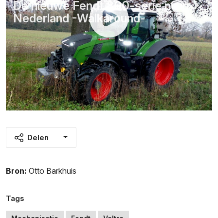
De nieuwe Fendt 800-serie nu in
Nederland -Walkaround-
Delen
Bron:
Otto Barkhuis
Tags