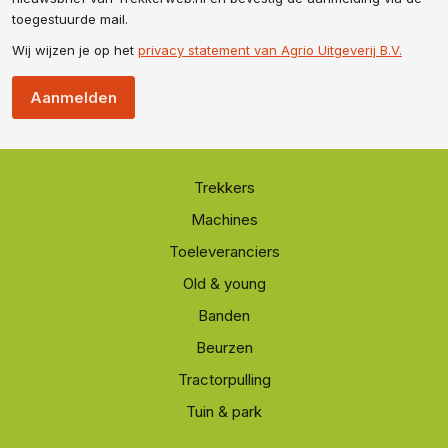
toegestuurde mail.
Wij wijzen je op het
privacy statement van Agrio Uitgeverij B.V.
Aanmelden
Trekkers
Machines
Toeleveranciers
Old & young
Banden
Beurzen
Tractorpulling
Tuin & park