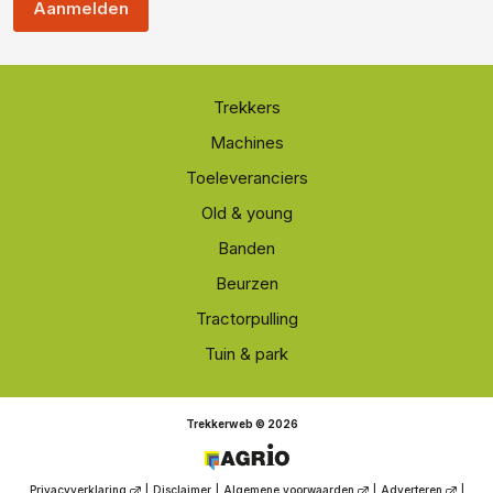
Aanmelden
Trekkers
Machines
Toeleveranciers
Old & young
Banden
Beurzen
Tractorpulling
Tuin & park
Trekkerweb © 2026
Privacyverklaring
|
Disclaimer
|
Algemene voorwaarden
|
Adverteren
|