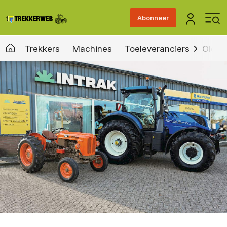
Abonneer
Trekkers
Machines
Toeleveranciers
Old &