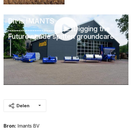
Dit is IMANTS
.....................................Digging the
Future spade spitten groundcare
Delen
Bron:
Imants BV