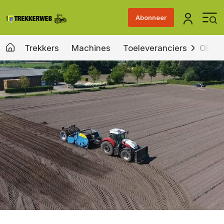
Abonneer
Trekkers
Machines
Toeleveranciers
Old &