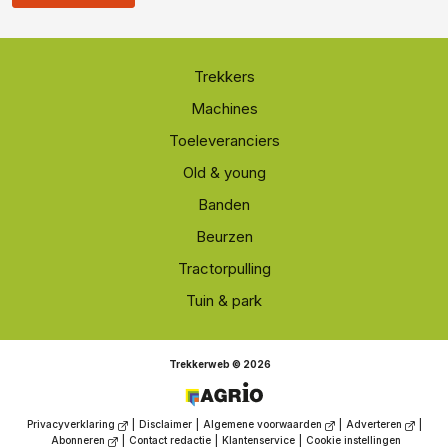
Trekkers
Machines
Toeleveranciers
Old & young
Banden
Beurzen
Tractorpulling
Tuin & park
Trekkerweb © 2026
Privacyverklaring
|
Disclaimer
|
Algemene voorwaarden
|
Adverteren
|
Abonneren
|
Contact redactie
|
Klantenservice
|
Cookie instellingen