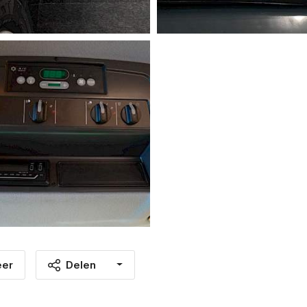
eer
Delen