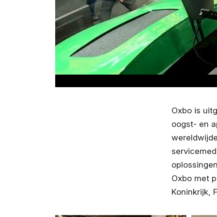
Oxbo is uit
oogst- en a
wereldwijde
servicemed
oplossingen
Oxbo met pr
Koninkrijk, F