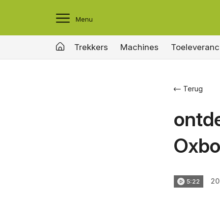
Menu
Trekkers
Machines
Toeleveranc
Terug
ontd
Oxbo
20
5:22