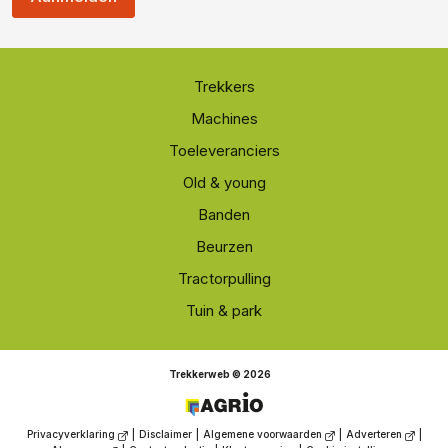
Trekkers
Machines
Toeleveranciers
Old & young
Banden
Beurzen
Tractorpulling
Tuin & park
Trekkerweb © 2026
Privacyverklaring
|
Disclaimer
|
Algemene voorwaarden
|
Adverteren
|