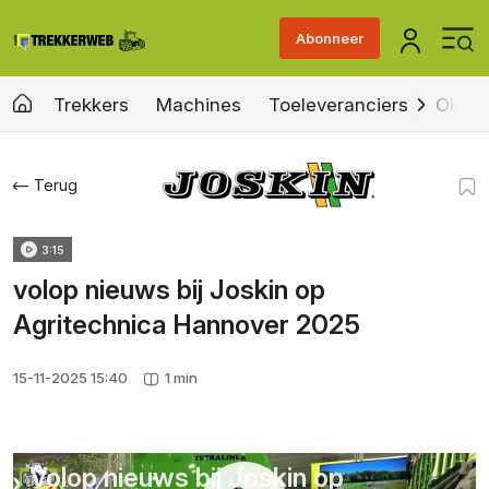
Abonneer
Trekkers
Machines
Toeleveranciers
Old &
Terug
3:15
volop nieuws bij Joskin op
Agritechnica Hannover 2025
15-11-2025 15:40
1 min
Volop nieuws bij Joskin op