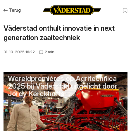
Terug
Väderstad onthult innovatie in next
generation zaaitechniek
31-10-2025 16:22
2 min
Wereldpremières op Agritechnica
2025 bij Väderstad uitgelicht door
Jordy Kerckhoffs