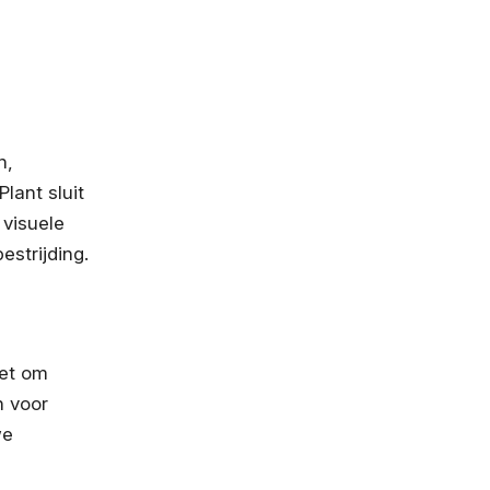
n,
ant sluit
 visuele
estrijding.
zet om
n voor
we