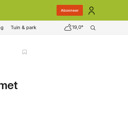
Abonneer
19,0°
ng
Tuin & park
 met