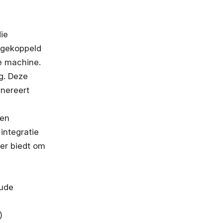
ie
 gekoppeld
e machine.
ig. Deze
enereert
 en
integratie
er biedt om
oude
)