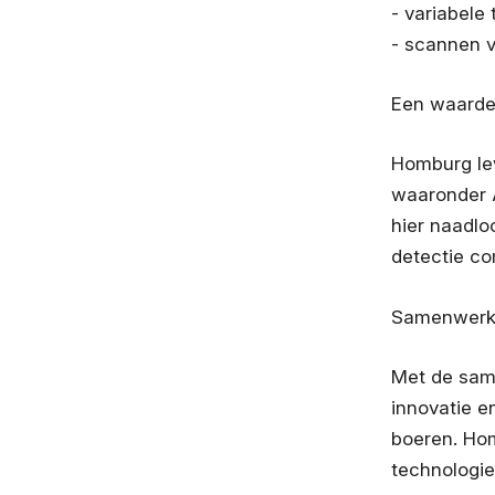
- variabele 
- scannen 
Een waardev
Homburg lev
waaronder 
hier naadlo
detectie co
Samenwerk
Met de sam
innovatie e
boeren. Hom
technologie