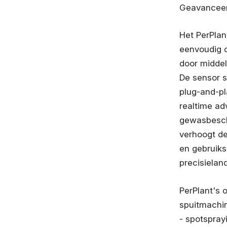
Geavanceerd
Het PerPlan
eenvoudig 
door middel
De sensor s
plug-and-pl
realtime ad
gewasbesch
verhoogt de
en gebruik
precisiela
PerPlant's
spuitmachin
- spotsprayi