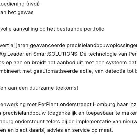
toediening (nvdi)
van het gewas
olle aanvulling op het bestaande portfolio
ert al jaren geavanceerde precisielandbouwoplossinge
Ag Leader en SmartSOLUTIONS. De technologie van PerPl
os op aan en breidt het aanbod uit met een systeem dat
mbineert met geautomatiseerde actie, van detectie tot b
en aan een duurzame toekomst
enwerking met PerPlant onderstreept Homburg haar in
n precisielandbouw toegankelijk en toepasbaar te make
burg ondersteunt telers bij de implementatie van nieu
ën en biedt daarbij advies en service op maat.