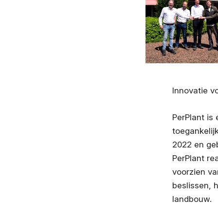
Innovatie v
PerPlant is
toegankelij
2022 en geb
PerPlant re
voorzien van
beslissen, 
landbouw.