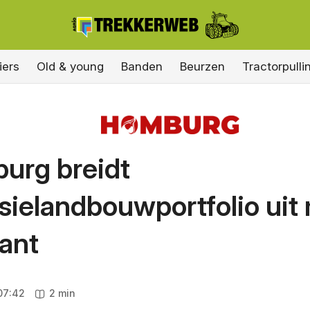
iers
Old & young
Banden
Beurzen
Tractorpulli
urg breidt
sielandbouwportfolio uit
ant
07:42
2 min