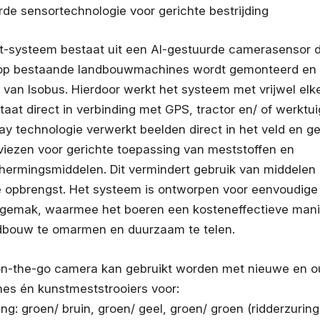
e sensortechnologie voor gerichte bestrijding
t-systeem bestaat uit een AI-gestuurde camerasensor d
op bestaande landbouwmachines wordt gemonteerd en
 van Isobus. Hierdoor werkt het systeem met vrijwel elk
taat direct in verbinding met GPS, tractor en/ of werktu
ay technologie verwerkt beelden direct in het veld en g
viezen voor gerichte toepassing van meststoffen en
ermingsmiddelen. Dit vermindert gebruik van middelen
 opbrengst. Het systeem is ontworpen voor eenvoudige 
sgemak, waarmee het boeren een kosteneffectieve mani
ndbouw te omarmen en duurzaam te telen.
 on-the-go camera kan gebruikt worden met nieuwe en 
es én kunstmeststrooiers voor:
ng: groen/ bruin, groen/ geel, groen/ groen (ridderzuring