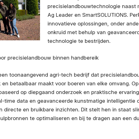
precisielandbouwtechnologie naast 
Ag Leader en SmartSOLUTIONS. PerP
innovatieve oplossingen, onder and
onkruid met behulp van geavanceerd
technologie te bestrijden.
oor precisielandbouw binnen handbereik
 een toonaangevend agri-tech bedrijf dat precisielandb
k en betaalbaar maakt voor boeren van elke omvang. Opg
aseerd op diepgaand onderzoek en praktische ervaring,
al-time data en geavanceerde kunstmatige intelligentie 
 directe en bruikbare inzichten. Dit stelt hen in staat s
hulpbronnen te optimaliseren en bij te dragen aan een 