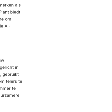
merken als
lant biedt
ere om
e AI-
ouw
ericht in
 gebruikt
om telers te
limmer te
duurzamere