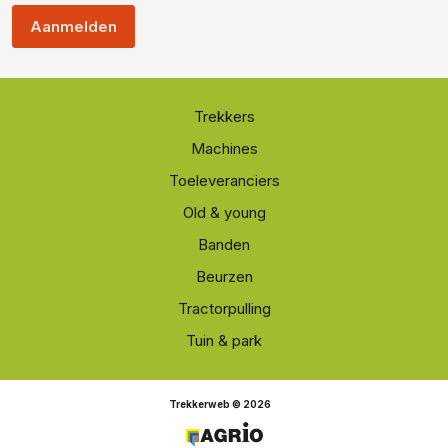
Aanmelden
Trekkers
Machines
Toeleveranciers
Old & young
Banden
Beurzen
Tractorpulling
Tuin & park
Trekkerweb © 2026