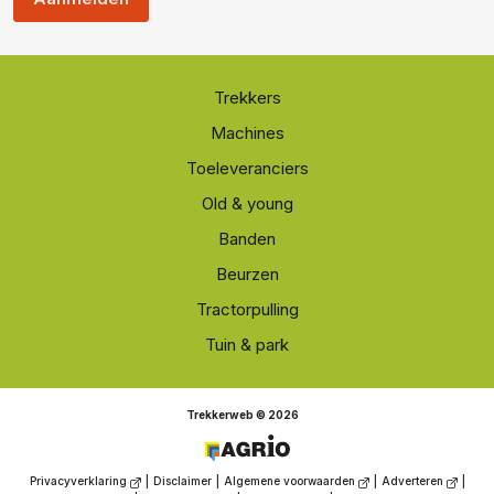
Trekkers
Machines
Toeleveranciers
Old & young
Banden
Beurzen
Tractorpulling
Tuin & park
Trekkerweb © 2026
Privacyverklaring
|
Disclaimer
|
Algemene voorwaarden
|
Adverteren
|