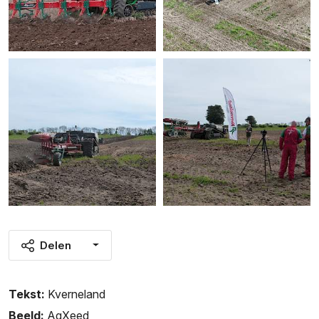
Delen
Tekst:
Kverneland
Beeld:
AgXeed