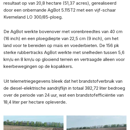
resultaat op van 20,8 hectare (51,37 acres), gerealiseerd
door een onbemande AgBot 5.115T2 met een vijf-schaar
Kverneland LO 300/85-ploeg.
De AgBot werkte bovenover met vorenbreedtes van 40 cm
(16 inch) en een ploegdiepte van 22,5 cm (9 inch), om het
land voor te bereiden op maïs en voederbieten. De 156 pk
sterke rubbertracks AgBot werkte met snelheden tussen 5,6
km/u en 8 km/u op glooiend terrein en vertraagde alleen voor
keerbewegingen op de kopakkers.
Uit telemetriegegevens bleek dat het brandstofverbruik van
de diesel-elektrische aandrijflijn in totaal 382,72 liter bedroeg
over de periode van 24 uur, wat een brandstofefficiëntie van
18,4 liter per hectare opleverde.