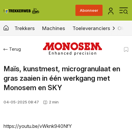
Abonneer
Trekkers
Machines
Toeleveranciers
Old &
Terug
Maïs, kunstmest, microgranulaat en
gras zaaien in één werkgang met
Monosem en SKY
04-05-2025 08:47
2 min
https://youtu.be/vWknk940NfY