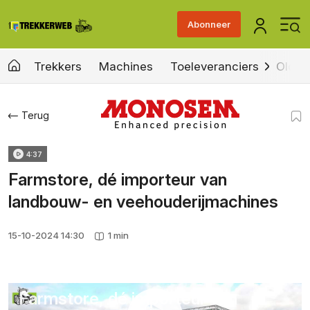
Abonneer
Trekkers
Machines
Toeleveranciers
Old &
Terug
4:37
Farmstore, dé importeur van
landbouw- en veehouderijmachines
15-10-2024 14:30
1 min
Farmstore, dé importeur van