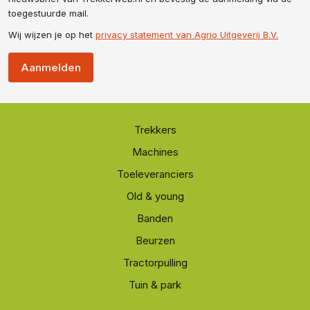
toegestuurde mail.
Wij wijzen je op het
privacy statement van Agrio Uitgeverij B.V.
Aanmelden
Trekkers
Machines
Toeleveranciers
Old & young
Banden
Beurzen
Tractorpulling
Tuin & park