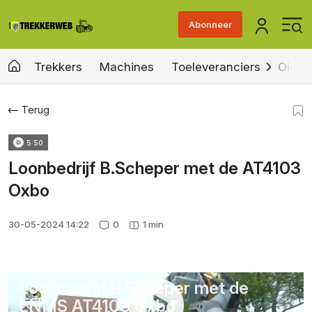
Abonneer
Trekkers
Machines
Toeleveranciers
Old &
Terug
5:50
Loonbedrijf B.Scheper met de AT4103
Oxbo
30-05-2024 14:22
0
1 min
Loonbedrijf B.Scheper met de
LNMS AT4103 Oxbo