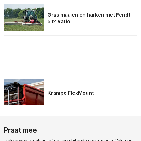
Gras maaien en harken met Fendt
512 Vario
Krampe FlexMount
Praat mee
Trekkerweb is ook actief op verschillende social media. Volg ons,