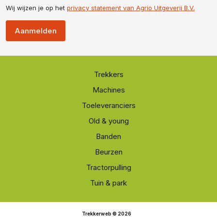
Wij wijzen je op het
privacy statement van Agrio Uitgeverij B.V.
Aanmelden
Trekkers
Machines
Toeleveranciers
Old & young
Banden
Beurzen
Tractorpulling
Tuin & park
Trekkerweb © 2026