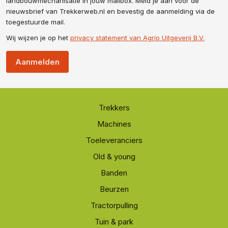
landbouwmechanisatie in jouw mailbox. Meld je aan voor de
nieuwsbrief van Trekkerweb.nl en bevestig de aanmelding via de
toegestuurde mail.
Wij wijzen je op het
privacy statement van Agrio Uitgeverij B.V.
Aanmelden
Trekkers
Machines
Toeleveranciers
Old & young
Banden
Beurzen
Tractorpulling
Tuin & park