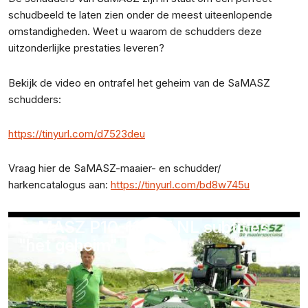
schudbeeld te laten zien onder de meest uiteenlopende
omstandigheden. Weet u waarom de schudders deze
uitzonderlijke prestaties leveren?
Bekijk de video en ontrafel het geheim van de SaMASZ
schudders:
https://tinyurl.com/d7523deu
Vraag hier de SaMASZ-maaier- en schudder/
harkencatalogus aan:
https://tinyurl.com/bd8w745u
SaMASZ P10-1100T NL subtitles
"het geheim"